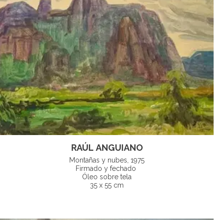
RAÚL ANGUIANO
Montañas y nubes, 1975
Firmado y fechado
Óleo sobre tela
35 x 55 cm