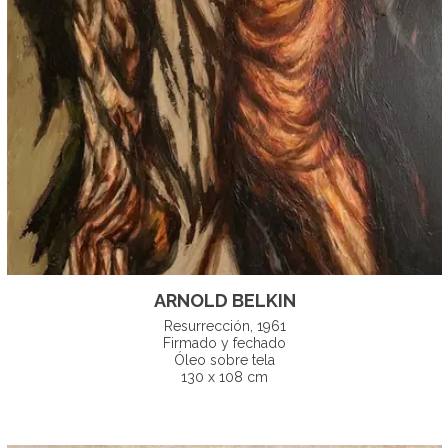
ARNOLD BELKIN
Resurrección, 1961
Firmado y fechado
Óleo sobre tela
130 x 108 cm